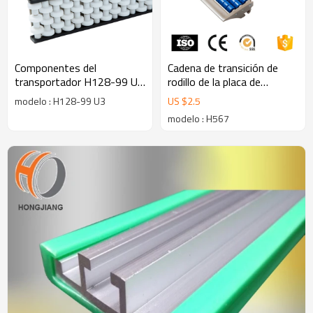
Componentes del
Cadena de transición de
transportador H128-99 U3
rodillo de la placa de
plástico POM guías
transferencia de la máquina
modelo : H128-99 U3
US $
2.5
laterales de acero 99mm
transportadora H567
modelo : H567