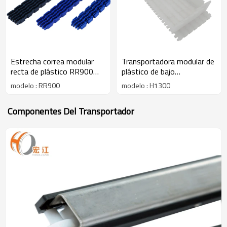
Estrecha correa modular
Transportadora modular de
recta de plástico RR900
plástico de bajo
H900TA-K138 K165 K181
mantenimiento H1300
modelo : RR900
modelo : H1300
Componentes Del Transportador