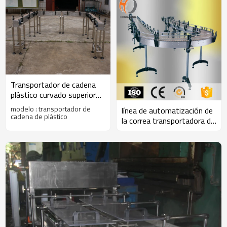
Transportador de cadena
plástico curvado superior
plano de Uni 880 882
modelo : transportador de
línea de automatización de
cadena de plástico
la correa transportadora de
cadena plástica