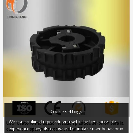
Cookie settings
We use cookies to provide you with the best possible
Uso rotatorio moldeado inyección plástica del piñón para la
experience. They also allow us to analyze user behavior in
cadena transportadora del sistema 820