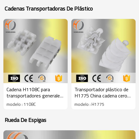
el mejor precio
Cadenas Transportadoras De Plástico
Cadena H1108C para
Transportador plástico de
transportadores generales
H1775 China cadena cero
del equipo industrial general
de la brecha
modelo : 1108C
modelo : H1775
del equipo industrial
Rueda De Espigas