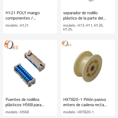
H121 POLY mango
separador de rodillo
componentes /
plástico de la parte del
componentes para
transportador para la
modelo : H121
modelo : H73, H11, H126,
transportadores /
cadena
H125,
componentes de la
industria
Puentes de rodillos
HXT820-1 Piñón pasivo
plásticos H568 para
entero de cadena recta
transportadores y cadenas
para la cadena superior
modelo : H568
modelo : HXT820-1
de transición de rodillos con
plana H820