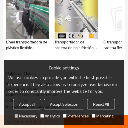
transportador
7. Su requisito en el motor
etc.
También puede elegir diferentes colores como desee.
Imagen del producto
Línea transportadora de
Transportador de
El transportad
plástico flexible
cadena de baja fricción
cadena flexlin
antiestática.
de industria médica de
circular
alimentos con perlas de
Solicitud:
rodillo
transmisión
para batería, caja de cartón y caja
Cookie settings
Palabras Claves
We use cookies to provide you with the best possible
transportador de cadena pp
experience. They also allow us to analyze user behavior in
Cadena flexible PP
order to constantly improve the website for you.
cadena flexible anti-corrosión
cadena flexible
Accept all
Accept Selection
Reject All
transportador de cadena flexible
Necessary
Analytics
Preferences
Marketing
AÑADIR A LA LISTA DE DESEOS
ENVIAR CONSULTA