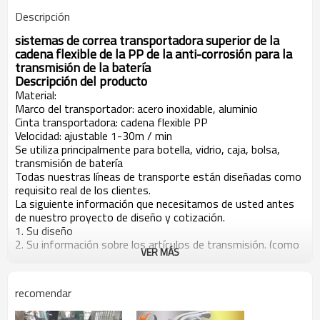
Descripción
sistemas de correa transportadora superior de la
cadena flexible de la PP de la anti-corrosión para la
transmisión de la
batería
Descripción del producto
Material:
Marco del transportador: acero inoxidable, aluminio
Cinta transportadora: cadena flexible PP
Velocidad: ajustable 1-30m / min
Se utiliza principalmente para botella, vidrio, caja, bolsa,
transmisión de batería
Todas nuestras líneas de transporte están diseñadas como
requisito real de los clientes.
La siguiente información que necesitamos de usted antes
de nuestro proyecto de diseño y cotización.
1. Su diseño
2. Su información sobre los artículos de transmisión. (como
VER MÁS
el peso y el tamaño máximos y mínimos)
3. Su capacidad y velocidad requerida.
4. Requisito de material
recomendar
5. Tamaño de detalle para la línea del transportador
6. Otra función especular requerida para la línea del