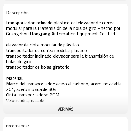
Descripción
transportador inclinado plástico del elevador de correa
modular para la transmisión de la bola de giro -
hecho por
Guangzhou Hongjiang Automation Equipment Co., Ltd.
elevador de cinta modular de plástico
transportador de correa modular plástico
transportador inclinado elevador para la transmisión de
bolas de giro
transportador de bolas giratorio
Material:
Marco del transportador: acero al carbono, acero
inoxidable
201, acero inoxidable 304
Cinta transportadora: POM
Velocidad: ajustable
VER MÁS
Todas nuestras líneas de transporte están diseñadas como
requisito real de los clientes.
La siguiente información que necesitamos de usted antes
recomendar
de nuestro proyecto de diseño y cotización.