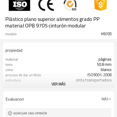
Plástico plano superior alimentos grado PP
material OPB 9705 cinturón modular
H9705
modelo
propiedad
páginas
material
50.8 mm
tono
blanco
color
ISO9001: 2008
proceso de dar un título
cinta transportadora
estructura
VER MÁS
Hongjiang
nombre de la marca
guangzhou
lugar u origen
Evaluacion
MÁS
AGREGAR UNA OPINIÓN