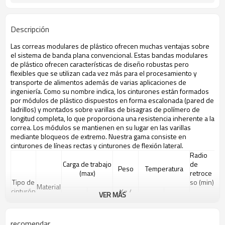
Descripción
Las correas modulares de plástico ofrecen muchas ventajas sobre
el sistema de banda plana convencional. Estas bandas modulares
de plástico ofrecen características de diseño robustas pero
flexibles que se utilizan cada vez más para el procesamiento y
transporte de alimentos además de varias aplicaciones de
ingeniería. Como su nombre indica, los cinturones están formados
por módulos de plástico dispuestos en forma escalonada (pared de
ladrillos) y montados sobre varillas de bisagras de polímero de
longitud completa, lo que proporciona una resistencia inherente a la
correa. Los módulos se mantienen en su lugar en las varillas
mediante bloqueos de extremo. Nuestra gama consiste en
cinturones de líneas rectas y cinturones de flexión lateral.
Radio
Carga de trabajo
de
Peso
Temperatura
(max)
retroce
Tipo de
so (min)
Material
cinturón
Kg /
VER MÁS
N / m
lb / ft
metro
seco
mojado
mm
(21 ° C)
(21 ° C)
cuadrad
o
recomendar