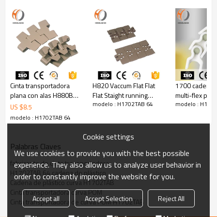
Cinta transportadora
H820 Vaccum Flat Flat
1700 cadenas 
plana con alas H880BO,
Flat Staight running
multi-flex para
modelo : H1702TAB 64
modelo : H170
cadena de plegado
Conveyor Chain
línea de prod
US $
8.5
cadena transportadora
leche
modelo : H1702TAB 64
Cookie settings
Palabras Claves
We use cookies to provide you with the best possible
fabricante de cinta transportadora
experience. They also allow us to analyze user behavior in
H1702TAB 64 cadena de plástico
order to constantly improve the website for you.
Cadena de plástico curva H1702TAB
Cinta transportadora curva POM
Accept all
Accept Selection
Reject All
Cinta transportadora de curva POM H1702TAB