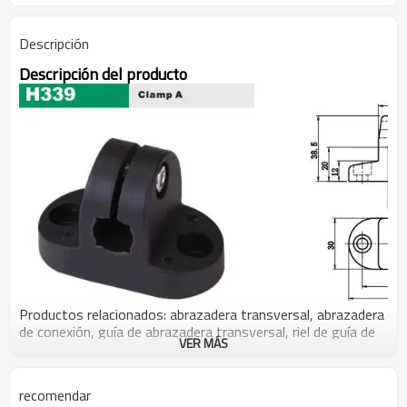
Descripción
Descripción del producto
Productos relacionados: abrazadera transversal, abrazadera
de conexión, guía de abrazadera transversal, riel de guía de
VER MÁS
abrazadera transversal, guías de abrazadera de brida, guía
de abrazadera, abrazadera de tubo, abrazaderas de tubo,
abrazadera para tubo, abrazaderas de tubo a tubo,
recomendar
abrazaderas para tubo, abrazadera t, abrazaderas t.