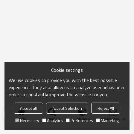
Cookie settings
We use cookies to provide you with the best possible
experience. They also allow us to analyze user behavior in
order to constantly improve the website for you.
Accept all
Accept Selection
Reject All
Inicio
búsqueda
categoría
Enviar consulta
Necessary
Analytics
Preferences
Marketing