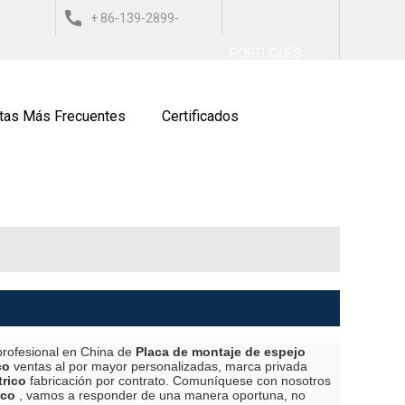
+ 86-139-2899-
العربي
ESPAÑOL
ITALIANO
PORTUGUÊS
9743
tas Más Frecuentes
Certificados
profesional en China de
Placa de montaje de espejo
co
ventas al por mayor personalizadas, marca privada
trico
fabricación por contrato. Comuníquese con nosotros
ico
, vamos a responder de una manera oportuna, no