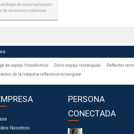
samblaje de automatización
e de accesorios plásticos.
ves
je de espejo fotoeléctrico
Disco espejo rectangular
Reflector rect
stico de la máquina reflectora rectangular
EMPRESA
PERSONA
CONECTADA
asa
obre Nosotros