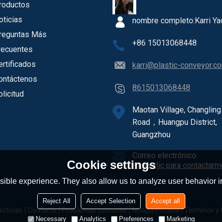
roductos
oticias
nombre completo:
Karri Ya
reguntas Más
+86 15013068448
recuentes
ertificados
karri@plastic-conveyor.c
ontáctenos
8615013068448
olicitud
Maotan Village, Changling
Road，Huangpu District,
Guangzhou
Correo electrónico:
Cookie settings
Haga clic para contactarm
ible experience. They also allow us to analyze user behavior in
Reject All
Accept Selection
Accept all
Noticias
Contacto
Problemas comunes
Noticia Privada
Términos y 
Necessary
Analytics
Preferences
Marketing