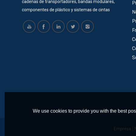
cadenas de transportadores, bandas modulares,
P
componentes de plástico y sistemas de cintas
N
transportadoras durante 22 años. La mayoría de
P
nuestros productos tienen certificado SGS, ISO,
F
CE. Ahora ofrecemos servicios para muchas
C
empresas grandes y exitosas, como Vinda, Pepsi
C
Cola, COFCO, Pacific Can, Tech-Long, etc. Todos
S
están satisfechos con nuestros productos y
tienen una cooperación a largo plazo con nuestra
empresa. Hacemos moldes para cadenas de
mesa de plástico, correa modular, piñones,
ruedas locas y otros componentes de plástico. y
contamos con un equipo de ingenieros
profesionales para diseñar y producir
We use cookies to provide you with the best poss
transportadores de acuerdo a los requerimientos
del cliente. Nuestros principales transportadores
Empresa
incluyen: transportador en espiral,