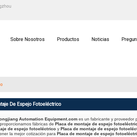
ESPAÑOL
ngzhou
ENGLISH
ة
РУССКИЙ
Sobre Nosotros
Productos
Noticias
Pregun
ctenos
Solicitud
co
taje De Espejo Fotoeléctrico
ngjiang Automation Equipment.com
es un fabricante y proveedor 
 proporcionamos fábricas de
Placa de montaje de espejo fotoeléctri
aje de espejo fotoeléctrico
y
Placa de montaje de espejo fotoeléc
ener la mejor cotización para
Placa de montaje de espejo fotoeléctr