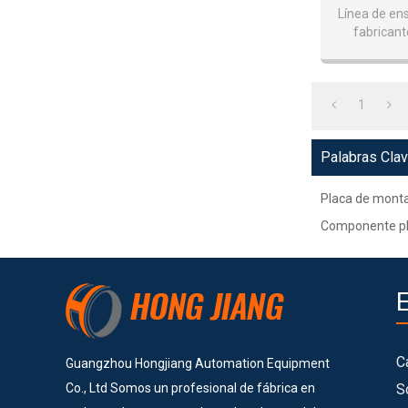
Línea de en
fabricant
1
Palabras Cla
Placa de monta
Componente plá
C
Guangzhou Hongjiang Automation Equipment
Co., Ltd Somos un profesional de fábrica en
S