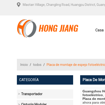
Maotan Village, Changling Road, Huangpu District, Gua
Casa
Contá
Inicio
/
todos
/
Placa de montaje de espejo fotoeléctri
CATEGORÍA
Placa De Mon
Guangzhou Ho
Transportador
fotoeléctrico
,
Placa de mont
ahora para obt
Cinturón Modular