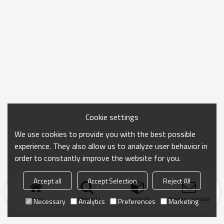
Cookie settings
We use cookies to provide you with the best possible
experience. They also allow us to analyze user behavior in
order to constantly improve the website for you.
Accept all
Accept Selection
Reject All
Inicio
búsqueda
categoría
Enviar consulta
Necessary
Analytics
Preferences
Marketing