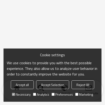
Cookie settings
We use cookies to provide you with the best possible
experience. They also allow us to analyze user behavior in
order to constantly improve the website for you.
Accept all
Accept Selection
Reject All
Inicio
búsqueda
categoría
Enviar consulta
Necessary
Analytics
Preferences
Marketing