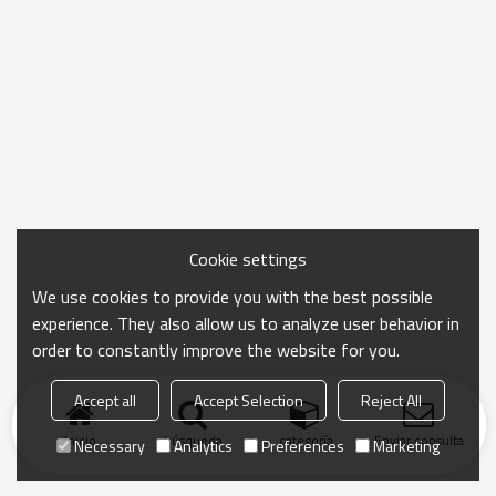
Cookie settings
We use cookies to provide you with the best possible
experience. They also allow us to analyze user behavior in
order to constantly improve the website for you.
Accept all
Accept Selection
Reject All
Inicio
búsqueda
categoría
Enviar consulta
Necessary
Analytics
Preferences
Marketing