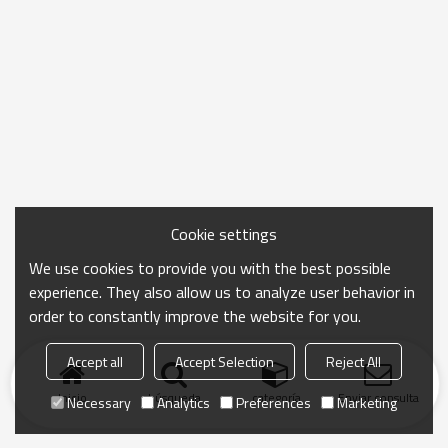
Cookie settings
We use cookies to provide you with the best possible
experience. They also allow us to analyze user behavior in
order to constantly improve the website for you.
Accept all
Accept Selection
Reject All
Inicio
búsqueda
categoría
Enviar consulta
Necessary
Analytics
Preferences
Marketing