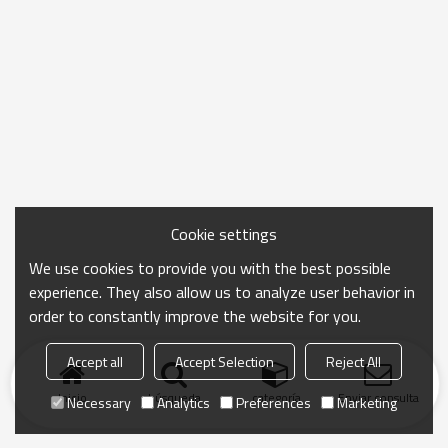
Cookie settings
We use cookies to provide you with the best possible
experience. They also allow us to analyze user behavior in
order to constantly improve the website for you.
Accept all
Accept Selection
Reject All
Inicio
búsqueda
categoría
Enviar consulta
Necessary
Analytics
Preferences
Marketing