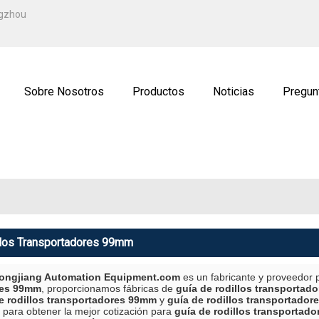
ESPAÑOL
ngzhou
ENGLISH
ة
РУССКИЙ
Sobre Nosotros
Productos
Noticias
Pregun
ctenos
Solicitud
llos Transportadores 99mm
ngjiang Automation Equipment.com
es un fabricante y proveedor 
res 99mm
, proporcionamos fábricas de
guía de rodillos transportad
e rodillos transportadores 99mm
y
guía de rodillos transportado
 para obtener la mejor cotización para
guía de rodillos transportad