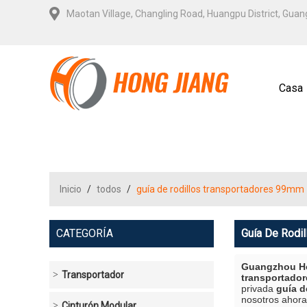
Maotan Village, Changling Road, Huangpu District, Gua
Casa
Contá
Inicio
/
todos
/
guía de rodillos transportadores 99mm
CATEGORÍA
Guía De Rodi
Guangzhou Ho
Transportador
transportado
privada
guía d
nosotros ahora
Cinturón Modular