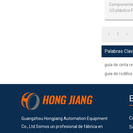
Later
Componentes
U3 plástico 
1
Palabras Cla
guía de cinta r
guía de rodill
C
Guangzhou Hongjiang Automation Equipment
Co., Ltd Somos un profesional de fábrica en
S