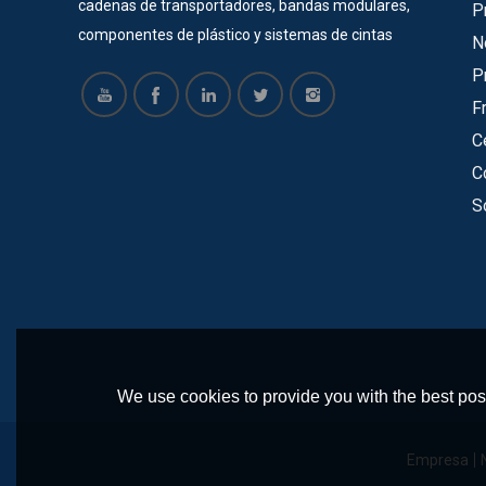
cadenas de transportadores, bandas modulares,
P
componentes de plástico y sistemas de cintas
N
transportadoras durante 22 años. La mayoría de
P
nuestros productos tienen certificado SGS, ISO,
F
CE. Ahora ofrecemos servicios para muchas
C
empresas grandes y exitosas, como Vinda, Pepsi
C
Cola, COFCO, Pacific Can, Tech-Long, etc. Todos
S
están satisfechos con nuestros productos y
tienen una cooperación a largo plazo con nuestra
empresa. Hacemos moldes para cadenas de
mesa de plástico, correa modular, piñones,
ruedas locas y otros componentes de plástico. y
contamos con un equipo de ingenieros
profesionales para diseñar y producir
We use cookies to provide you with the best poss
transportadores de acuerdo a los requerimientos
del cliente. Nuestros principales transportadores
Empresa
incluyen: transportador en espiral,