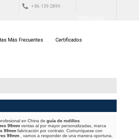
+ 86-139-2899-
العربي
ESPAÑOL
ITALIANO
PORTUGUÊS
9743
tas Más Frecuentes
Certificados
profesional en China de
guía de rodillos
ores 99mm
ventas al por mayor personalizadas, marca
res 99mm
fabricación por contrato. Comuníquese con
ores 99mm
, vamos a responder de una manera oportuna,