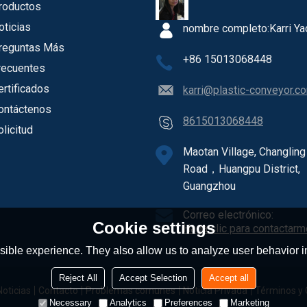
roductos
oticias
nombre completo:
Karri Ya
reguntas Más
+86 15013068448
recuentes
ertificados
karri@plastic-conveyor.c
ontáctenos
8615013068448
olicitud
Maotan Village, Changling
Road，Huangpu District,
Guangzhou
Correo electrónico:
Cookie settings
Haga clic para contactarm
ible experience. They also allow us to analyze user behavior in
Reject All
Accept Selection
Accept all
Noticias
Contacto
Problemas comunes
Noticia Privada
Términos y 
Necessary
Analytics
Preferences
Marketing