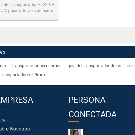
ales De Acero 99mm
 del transportador H128-99
POM guías laterales de acero
99mm
ves
ecta
transportador accesorries
guía del transportador de rodillos r
os transportadores 99mm
EMPRESA
PERSONA
CONECTADA
asa
obre Nosotros