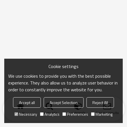
Cookie settings
We use cookies to provide you with the best possible
experience. They also allow us to analyze user behavior in
order to constantly improve the website for you.
Accept all
Accept Selection
Reject All
Inicio
búsqueda
categoría
Enviar consulta
Necessary
Analytics
Preferences
Marketing