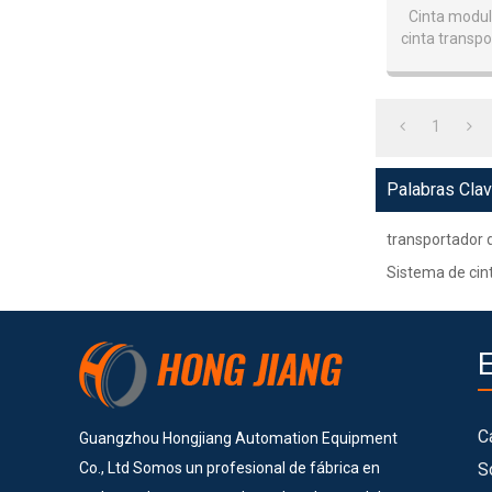
Cinta modula
cinta transpo
Gu
1
Palabras Cla
transportador d
Sistema de cin
C
Guangzhou Hongjiang Automation Equipment
Co., Ltd Somos un profesional de fábrica en
S