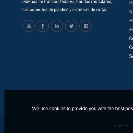
cadenas de transportadores, bandas modulares,
P
componentes de plástico y sistemas de cintas
N
transportadoras durante 22 años. La mayoría de
P
nuestros productos tienen certificado SGS, ISO,
F
CE. Ahora ofrecemos servicios para muchas
C
empresas grandes y exitosas, como Vinda, Pepsi
C
Cola, COFCO, Pacific Can, Tech-Long, etc. Todos
S
están satisfechos con nuestros productos y
tienen una cooperación a largo plazo con nuestra
empresa. Hacemos moldes para cadenas de
mesa de plástico, correa modular, piñones,
ruedas locas y otros componentes de plástico. y
contamos con un equipo de ingenieros
profesionales para diseñar y producir
We use cookies to provide you with the best poss
transportadores de acuerdo a los requerimientos
del cliente. Nuestros principales transportadores
Empresa
incluyen: transportador en espiral,