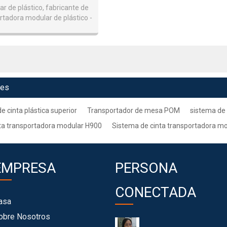
r de plástico, fabricante de
rtadora modular de plástico -
angzhou Hongjiang
ves
e cinta plástica superior
Transportador de mesa POM
sistema de 
ta transportadora modular H900
Sistema de cinta transportadora m
EMPRESA
PERSONA
CONECTADA
asa
obre Nosotros