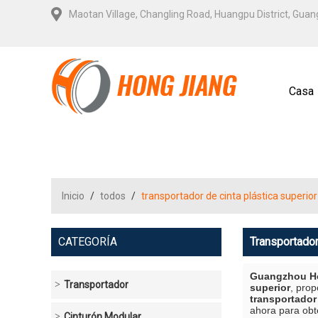
Maotan Village, Changling Road, Huangpu District, Gua
Casa
Contá
Inicio
/
todos
/
transportador de cinta plástica superior
CATEGORÍA
Transportador
Guangzhou Ho
Transportador
superior
, pro
transportador 
ahora para obt
Cinturón Modular