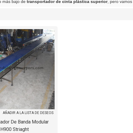
io más bajo de
transportador de cinta plástica superior
, pero vamos 
lista
AÑADIR A LA LISTA DE DESEOS
tador De Banda Modular
H900 Striaght