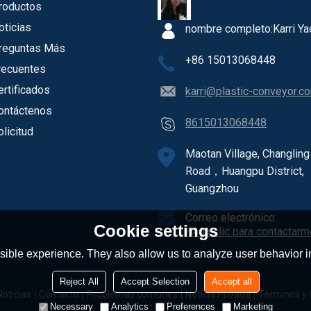
roductos
oticias
nombre completo:
Karri Ya
reguntas Más
+86 15013068448
recuentes
ertificados
karri@plastic-conveyor.c
ontáctenos
8615013068448
olicitud
Maotan Village, Changling
Road，Huangpu District,
Guangzhou
Correo electrónico:
Cookie settings
Haga clic para contactarm
ible experience. They also allow us to analyze user behavior in
Reject All
Accept Selection
Accept all
Noticias
Contacto
Problemas comunes
Noticia Privada
Términos y 
Necessary
Analytics
Preferences
Marketing