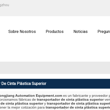
ESPAÑOL
ngzhou
ENGLISH
ة
РУССКИЙ
Sobre Nosotros
Productos
Noticias
Pregun
ctenos
Solicitud
 De Cinta Plástica Superior
ngjiang Automation Equipment.com
es un fabricante y proveedor 
porcionamos fábricas de
transportador de cinta plástica superior
ven
de cinta plástica superior
y
transportador de cinta plástica super
ener la mejor cotización para
transportador de cinta plástica superi