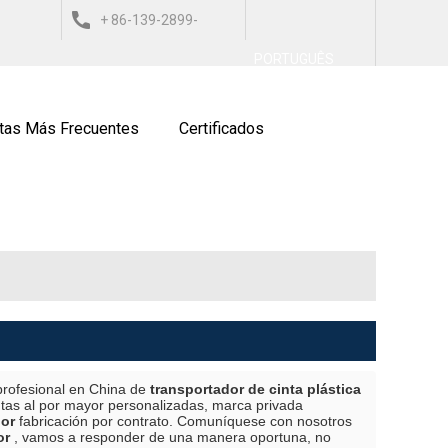
+ 86-139-2899-
العربي
ESPAÑOL
ITALIANO
PORTUGUÊS
9743
tas Más Frecuentes
Certificados
profesional en China de
transportador de cinta plástica
tas al por mayor personalizadas, marca privada
ior
fabricación por contrato. Comuníquese con nosotros
or
, vamos a responder de una manera oportuna, no