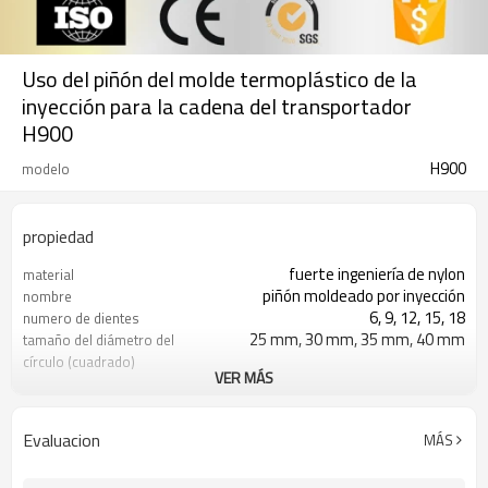
Uso del piñón del molde termoplástico de la
inyección para la cadena del transportador
H900
H900
modelo
propiedad
fuerte ingeniería de nylon
material
piñón moldeado por inyección
nombre
6, 9, 12, 15, 18
numero de dientes
25 mm, 30 mm, 35 mm, 40 mm
tamaño del diámetro del
círculo (cuadrado)
VER MÁS
54 mm, 80 mm, 109 mm, 131 mm,
diámetro exterior
160 mm
blanco
color
Evaluacion
MÁS