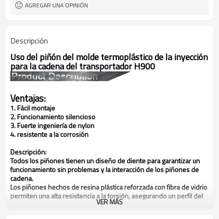
AGREGAR UNA OPINIÓN
Descripción
Uso del piñón del molde termoplástico de la inyección
para la cadena del transportador H900
Ventajas:
1. Fácil montaje
2. Funcionamiento silencioso
3. Fuerte ingeniería de nylon
4. resistente a la corrosión
Descripción:
Todos los piñones tienen un diseño de diente para garantizar un
funcionamiento sin problemas y la interacción de los piñones de
cadena.
Los piñones hechos de resina plástica reforzada con fibra de vidrio
permiten una alta resistencia a la torsión, asegurando un perfil del
VER MÁS
diente muy preciso y resistencia al desgaste.
El uso de materiales plásticos, reduce considerablemente la