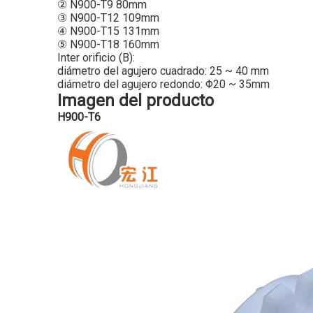
② N900-T9 80mm
③ N900-T12 109mm
④ N900-T15 131mm
⑤ N900-T18 160mm
Inter orificio (B):
diámetro del agujero cuadrado: 25 ~ 40 mm
diámetro del agujero redondo: Φ20 ~ 35mm
Imagen del producto
H900-T6