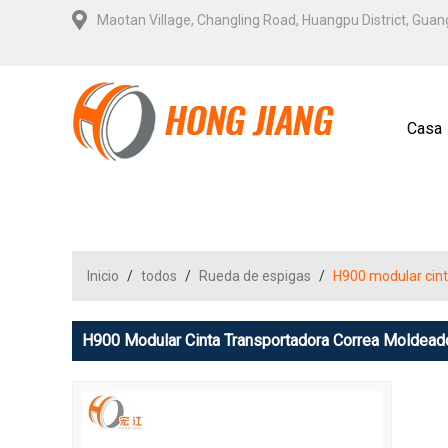
Maotan Village, Changling Road, Huangpu District, Gua
Casa
Contá
Inicio
/
todos
/
Rueda de espigas
/
H900 modular cint
H900 Modular Cinta Transportadora Correa Moldead