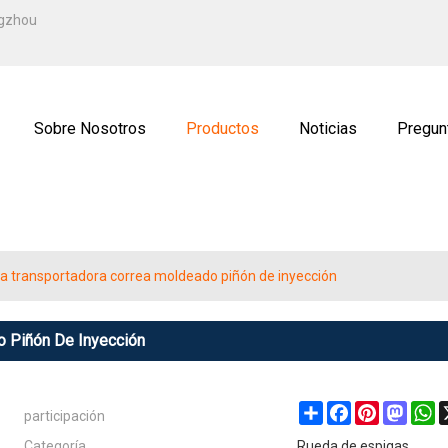
ESPAÑOL
ngzhou
ENGLISH
ة
РУССКИЙ
Sobre Nosotros
Productos
Noticias
Pregun
ctenos
Solicitud
a transportadora correa moldeado piñón de inyección
o Piñón De Inyección
participación
Share
Facebook
Pinterest
Masto
W
Categoría
Rueda de espigas