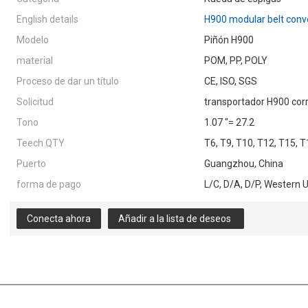
English details
H900 modular belt conve
Modelo
Piñón H900
material
POM, PP, POLY
Proceso de dar un título
CE, ISO, SGS
Solicitud
transportador H900 corr
Tono
1.07 "= 27.2
Teech QTY
T6, T9, T10, T12, T15, 
Puerto
Guangzhou, China
forma de pago
L/C, D/A, D/P, Western 
Conecta ahora
Añadir a la lista de deseos