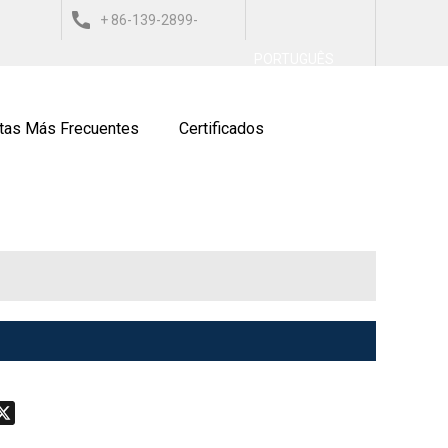
+ 86-139-2899-
العربي
ESPAÑOL
ITALIANO
PORTUGUÊS
9743
tas Más Frecuentes
Certificados
don
hatsApp
X