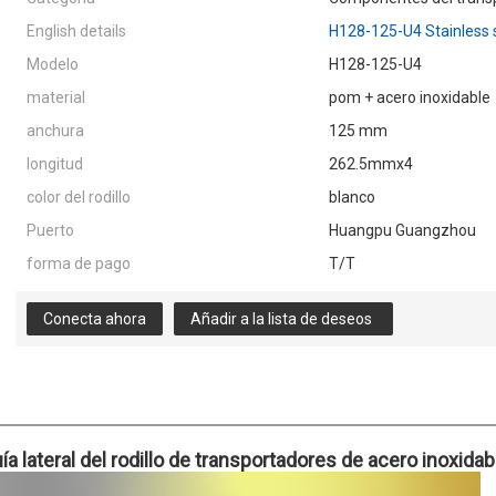
English details
H128-125-U4 Stainless st
Modelo
H128-125-U4
material
pom + acero inoxidable
anchura
125 mm
longitud
262.5mmx4
color del rodillo
blanco
Puerto
Huangpu Guangzhou
forma de pago
T/T
Conecta ahora
Añadir a la lista de deseos
uía lateral del rodillo de transportadores de acero inoxidab