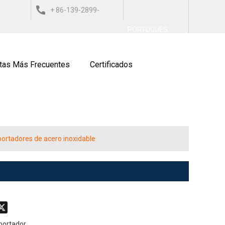
+ 86-139-2899-
العربي
ESPAÑOL
ITALIANO
PORTUGUÊS
9743
tas Más Frecuentes
Certificados
nsportadores de acero inoxidable
don
hatsApp
X
portador