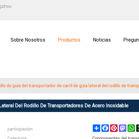
ESPAÑOL
ngzhou
ENGLISH
ة
РУССКИЙ
Sobre Nosotros
Productos
Noticias
Pregun
ctenos
Solicitud
illo de guía del transportador de carril de guía lateral del rodillo de tra
 Lateral Del Rodillo De Transportadores De Acero Inoxidable
participación
Share
Facebook
Pinterest
Masto
W
Categoría
Componentes del trans