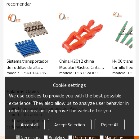
recomendar
Sistema transportador
China H2012 china
H406 transpor
Imagen del producto
de rodillos de alta
Modular Plástico Cinta de
tornillo flexib
modelo : PS60 12A K35
modelo : PS60 12A K35
modelo : PS60 
calidad HBP882 para
correr Plástico Modular,
de plástico d
transportar
Cinta Transportadora de
el aceite de b
Cookie settings
transportadores de
Alimentos, Sujetador de
alimentos cub
Palabras Claves
bolas de rodillos
Cinta Transportadora
transmisión d
We use cookies to provide you with the best possible
Cubierta de cadena PS60 12A K35
experience. They also allow us to analyze user behavior in
cubierta de cadena de tanque de plástico
order to constantly improve the website for you.
cubierta de cadena
cadenas transportadoras
Accept all
Accept Selection
Reject All
cadena de tanque
Necessary
Analytics
Preferences
Marketing