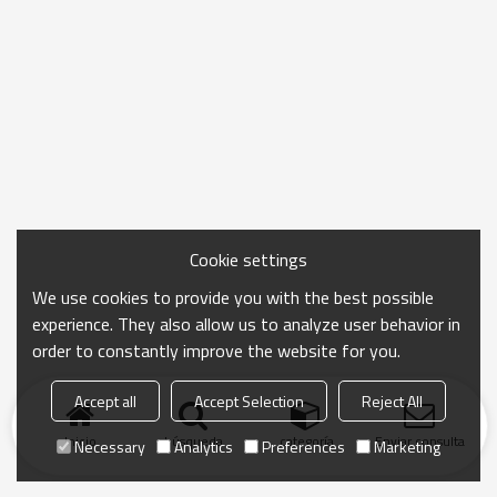
Cookie settings
We use cookies to provide you with the best possible
experience. They also allow us to analyze user behavior in
order to constantly improve the website for you.
Accept all
Accept Selection
Reject All
Inicio
búsqueda
categoría
Enviar consulta
Necessary
Analytics
Preferences
Marketing