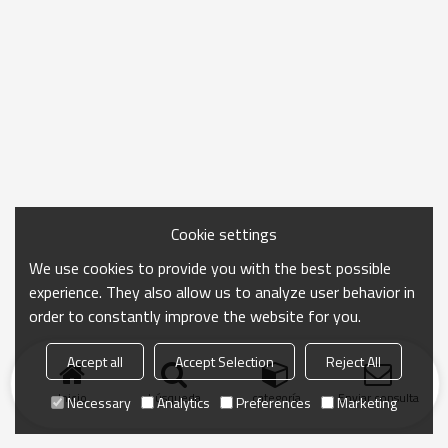
Cookie settings
We use cookies to provide you with the best possible
experience. They also allow us to analyze user behavior in
order to constantly improve the website for you.
Accept all
Accept Selection
Reject All
Inicio
búsqueda
categoría
Enviar consulta
Necessary
Analytics
Preferences
Marketing