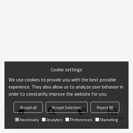
Cookie settings
We use cookies to provide you with the best possible
experience. They also allow us to analyze user behavior in
order to constantly improve the website for you.
Accept all
Accept Selection
Reject All
Inicio
búsqueda
categoría
Enviar consulta
Necessary
Analytics
Preferences
Marketing