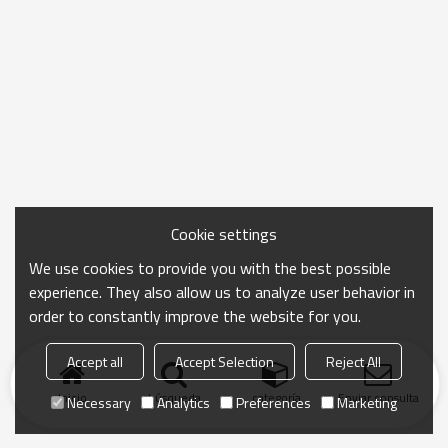
Cookie settings
We use cookies to provide you with the best possible
experience. They also allow us to analyze user behavior in
order to constantly improve the website for you.
Accept all
Accept Selection
Reject All
Inicio
búsqueda
categoría
Enviar consulta
Necessary
Analytics
Preferences
Marketing