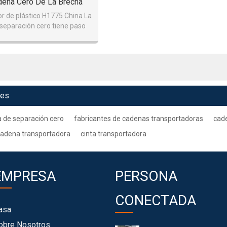
dena Cero De La Brecha
r de plástico H1775 China La
separación cero tiene paso
25 mm) y es ampliamente
utilizada para t
ves
a de separación cero
fabricantes de cadenas transportadoras
cade
cadena transportadora
cinta transportadora
EMPRESA
PERSONA
CONECTADA
asa
obre Nosotros