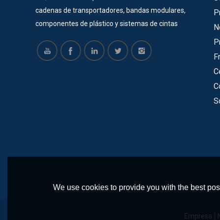
cadenas de transportadores, bandas modulares,
P
componentes de plástico y sistemas de cintas
N
transportadoras durante 22 años. La mayoría de
P
nuestros productos tienen certificado SGS, ISO,
F
CE. Ahora ofrecemos servicios para muchas
C
empresas grandes y exitosas, como Vinda, Pepsi
C
Cola, COFCO, Pacific Can, Tech-Long, etc. Todos
S
están satisfechos con nuestros productos y
tienen una cooperación a largo plazo con nuestra
empresa. Hacemos moldes para cadenas de
mesa de plástico, correa modular, piñones,
ruedas locas y otros componentes de plástico. y
contamos con un equipo de ingenieros
profesionales para diseñar y producir
We use cookies to provide you with the best poss
transportadores de acuerdo a los requerimientos
del cliente. Nuestros principales transportadores
Empresa