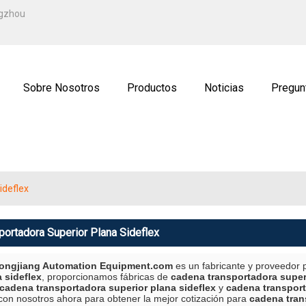
ESPAÑOL
ngzhou
ENGLISH
ة
РУССКИЙ
Sobre Nosotros
Productos
Noticias
Pregun
ctenos
Solicitud
ideflex
ortadora Superior Plana Sideflex
ngjiang Automation Equipment.com
es un fabricante y proveedor 
 sideflex
, proporcionamos fábricas de
cadena transportadora superi
cadena transportadora superior plana sideflex
y
cadena transport
n nosotros ahora para obtener la mejor cotización para
cadena tran