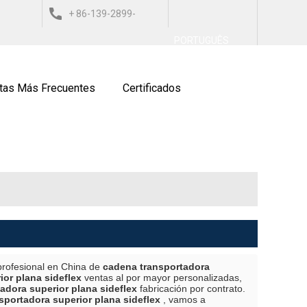
+ 86-139-2899-
العربي
ESPAÑOL
ITALIANO
PORTUGUÊS
9743
tas Más Frecuentes
Certificados
profesional en China de
cadena transportadora
or plana sideflex
ventas al por mayor personalizadas,
adora superior plana sideflex
fabricación por contrato.
sportadora superior plana sideflex
, vamos a