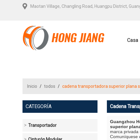
Maotan Village, Changling Road, Huangpu District, Gua
Casa
Contá
Inicio
/
todos
/
cadena transportadora superior plana s
CATEGORÍA
Cadena Transp
Guangzhou Ho
Transportador
superior plana
marca privada
Comuníquese co
Cinturón Modular