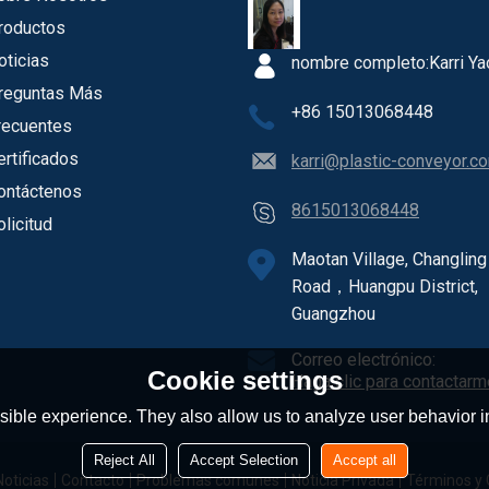
roductos
oticias
nombre completo:
Karri Ya
reguntas Más
+86 15013068448
recuentes
ertificados
karri@plastic-conveyor.c
ontáctenos
8615013068448
olicitud
Maotan Village, Changling
Road，Huangpu District,
Guangzhou
Correo electrónico:
Cookie settings
Haga clic para contactarm
ible experience. They also allow us to analyze user behavior in
Reject All
Accept Selection
Accept all
Noticias
Contacto
Problemas comunes
Noticia Privada
Términos y 