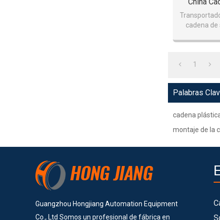
China Ca
Transportado
cadena de 
pequeño (
1
Palabras Cla
cadena plástic
montaje de la 
C
Guangzhou Hongjiang Automation Equipment
Co., Ltd Somos un profesional de fábrica en
S