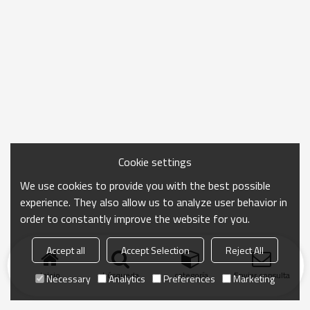
Cookie settings
We use cookies to provide you with the best possible
experience. They also allow us to analyze user behavior in
order to constantly improve the website for you.
Accept all
Accept Selection
Reject All
Inicio
búsqueda
categoría
Enviar consulta
Necessary
Analytics
Preferences
Marketing