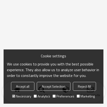
Cookie settings
We use cookies to provide you with the best possible
experience. They also allow us to analyze user behavior in
order to constantly improve the website for you.
Accept all
Accept Selection
Reject All
Inicio
búsqueda
categoría
Enviar consulta
Necessary
Analytics
Preferences
Marketing