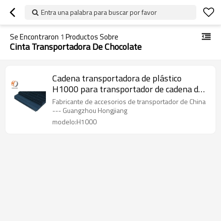
Entra una palabra para buscar por favor
Se Encontraron
1
Productos Sobre
Cinta Transportadora De Chocolate
Cadena transportadora de plástico
H1000 para transportador de cadena de
precio de alta calidad con cinta
Fabricante de accesorios de transportador de China
transportadora de la industria
--- Guangzhou Hongjiang
alimentaria
modelo:H1000