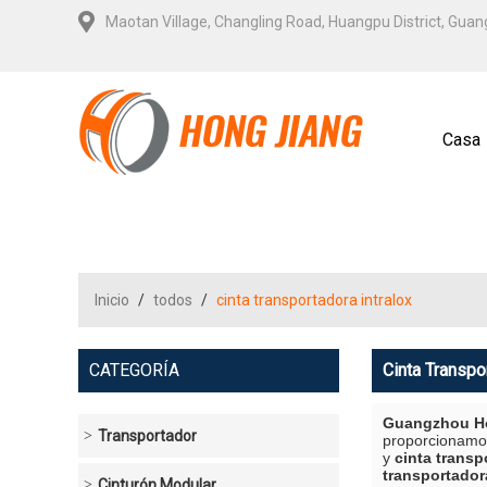
Maotan Village, Changling Road, Huangpu District, Gua
Casa
Contá
Inicio
/
todos
/
cinta transportadora intralox
CATEGORÍA
Cinta Transpo
Guangzhou Ho
Transportador
proporcionamo
y
cinta transp
transportador
Cinturón Modular