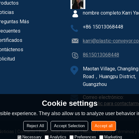
roductos
oticias
nombre completo:
Karri Ya
reguntas Más
+86 15013068448
recuentes
ertificados
karri@plastic-conveyor.c
ontáctenos
8615013068448
olicitud
Maotan Village, Changling
Road，Huangpu District,
Guangzhou
Correo electrónico:
Cookie settings
Haga clic para contactarm
ible experience. They also allow us to analyze user behavior in
Reject All
Accept Selection
Accept all
Noticias
Contacto
Problemas comunes
Noticia Privada
Términos y 
Necessary
Analytics
Preferences
Marketing