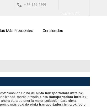
+ 86-139-2899-
العربي
ESPAÑOL
ITALIANO
PORTUGUÊS
9743
tas Más Frecuentes
Certificados
profesional en China de
cinta transportadora intralox
,
onalizadas, marca privada
cinta transportadora intralox
 ahora para obtener la mejor cotización para
cinta
 precio más bajo de
cinta transportadora intralox
, pero