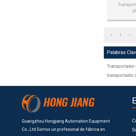
Transport
p
1
Palabras Cla
Transportador 
transportador 
C
Guangzhou Hongjiang Automation Equipment
Co., Ltd Somos un profesional de fábrica en
S