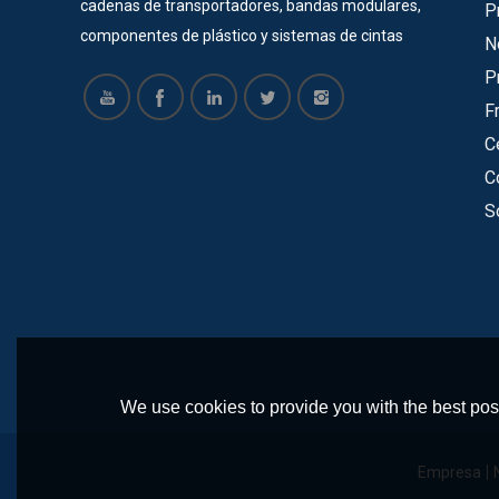
cadenas de transportadores, bandas modulares,
P
componentes de plástico y sistemas de cintas
N
transportadoras durante 22 años. La mayoría de
P
nuestros productos tienen certificado SGS, ISO,
F
CE. Ahora ofrecemos servicios para muchas
C
empresas grandes y exitosas, como Vinda, Pepsi
C
Cola, COFCO, Pacific Can, Tech-Long, etc. Todos
S
están satisfechos con nuestros productos y
tienen una cooperación a largo plazo con nuestra
empresa. Hacemos moldes para cadenas de
mesa de plástico, correa modular, piñones,
ruedas locas y otros componentes de plástico. y
contamos con un equipo de ingenieros
profesionales para diseñar y producir
We use cookies to provide you with the best poss
transportadores de acuerdo a los requerimientos
del cliente. Nuestros principales transportadores
Empresa
incluyen: transportador en espiral,