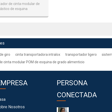
ador de cinta modular de
lástico de esquina
ves
de giro
cinta transportadora intralox
transportador ligero
sistem
de cinta modular POM de esquina de grado alimenticio
EMPRESA
PERSONA
CONECTADA
asa
obre Nosotros