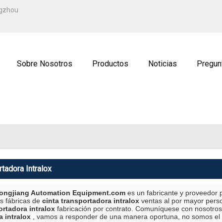
ESPAÑOL
ngzhou
ENGLISH
ة
РУССКИЙ
Sobre Nosotros
Productos
Noticias
Pregun
ctenos
Solicitud
rtadora Intralox
ngjiang Automation Equipment.com
es un fabricante y proveedor 
s fábricas de
cinta transportadora intralox
ventas al por mayor pers
ortadora intralox
fabricación por contrato. Comuníquese con nosotros
a intralox
, vamos a responder de una manera oportuna, no somos el