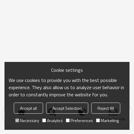
Cookie settings
We use cookies to provide you with the best possible
experience. They also allow us to analyze user behavior in
order to constantly improve the website for you.
Accept all
Accept Selection
Reject All
Inicio
búsqueda
categoría
Enviar consulta
Necessary
Analytics
Preferences
Marketing