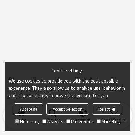
Cookie settings
We use cookies to provide you with the best possible
experience. They also allow us to analyze user behavior in
order to constantly improve the website for you.
Accept all
Accept Selection
Reject All
Inicio
búsqueda
categoría
Enviar consulta
Necessary
Analytics
Preferences
Marketing