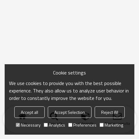
Cookie settings
We use cookies to provide you with the best possible
experience. They also allow us to analyze user behavior in
order to constantly improve the website for you.
Accept all
Accept Selection
Reject All
Inicio
búsqueda
categoría
Enviar consulta
Necessary
Analytics
Preferences
Marketing