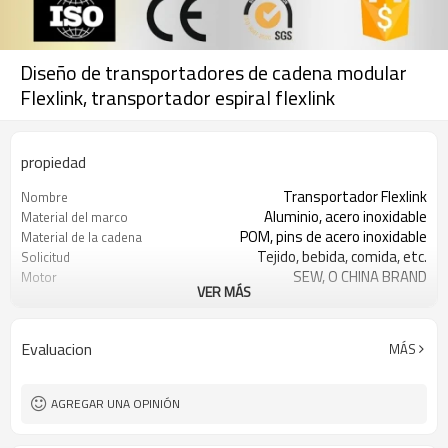
Diseño de transportadores de cadena modular
Flexlink, transportador espiral flexlink
propiedad
Transportador Flexlink
Nombre
Aluminio, acero inoxidable
Material del marco
POM, pins de acero inoxidable
Material de la cadena
Tejido, bebida, comida, etc.
Solicitud
SEW, O CHINA BRAND
Motor
VER MÁS
DANFOSS, O CHINA BRAND
Inventor de frecuencia
por favor, ofrece dibujo o diseño
Diseño
15 días hábiles
El tiempo de entrega
Evaluacion
MÁS
1 SET
MOQ
EXW, FOB, CFR
Condiciones de precios
AGREGAR UNA OPINIÓN