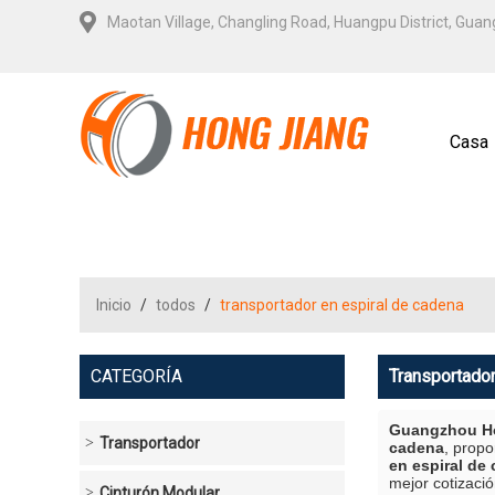
Maotan Village, Changling Road, Huangpu District, Gua
Casa
Contá
Inicio
/
todos
/
transportador en espiral de cadena
CATEGORÍA
Transportador
Guangzhou Ho
Transportador
cadena
, prop
en espiral de
mejor cotizaci
Cinturón Modular