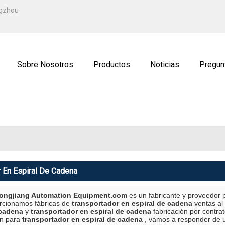
ESPAÑOL
ngzhou
ENGLISH
ة
РУССКИЙ
Sobre Nosotros
Productos
Noticias
Pregun
ctenos
Solicitud
 En Espiral De Cadena
ngjiang Automation Equipment.com
es un fabricante y proveedor 
orcionamos fábricas de
transportador en espiral de cadena
ventas al
 cadena
y
transportador en espiral de cadena
fabricación por contra
ón para
transportador en espiral de cadena
, vamos a responder de 