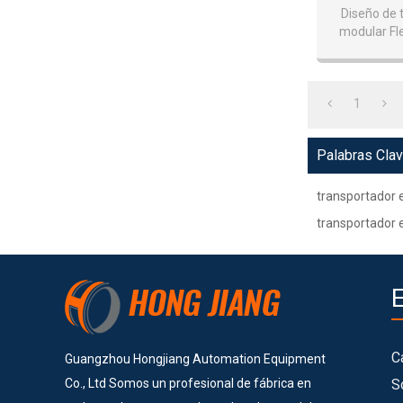
Transpo
Diseño de 
modular Fle
1
Palabras Cla
transportador es
transportador 
C
Guangzhou Hongjiang Automation Equipment
Co., Ltd Somos un profesional de fábrica en
S