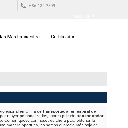
+ 86-139-2899-
العربي
ESPAÑOL
ITALIANO
PORTUGUÊS
9743
tas Más Frecuentes
Certificados
profesional en China de
transportador en espiral de
 por mayor personalizadas, marca privada
transportador
to. Comuníquese con nosotros ahora para obtener la
una manera oportuna, no somos el precio más bajo de