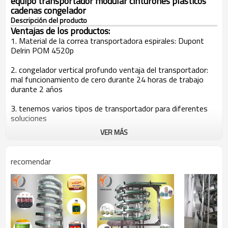
equipo transportador modular cinturones plásticos
cadenas congelador
Descripción del producto
Ventajas de los productos:
1. Material de la correa transportadora espirales: Dupont
Delrin POM 4520p
2. congelador vertical profundo ventaja del transportador:
mal funcionamiento de cero durante 24 horas de trabajo
durante 2 años
3. tenemos varios tipos de transportador para diferentes
soluciones
VER MÁS
4. somos una fábrica de 20 años de experiencia en el diseño
de sistemas de moldes y transportadores de componentes
transportadores
recomendar
5. Garantía de calidad, alta eficiencia, bajo costo de
mantenimiento, precio razonable es nuestro objetivo
principal
Característica del transportador espiral:
1. La altura del transportador puede ser de más de 15 mtrs.