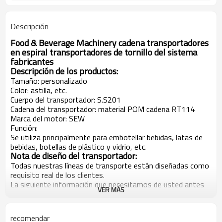
Descripción
Food & Beverage Machinery cadena transportadores
en espiral transportadores de tornillo del sistema
fabricantes
Descripción de los productos:
Tamaño: personalizado
Color: astilla, etc.
Cuerpo del transportador: S.S201
Cadena del transportador: material POM cadena RT114
Marca del motor: SEW
Función:
Se utiliza principalmente para embotellar bebidas, latas de
bebidas, botellas de plástico y vidrio, etc.
Nota de diseño del transportador:
Todas nuestras líneas de transporte están diseñadas como
requisito real de los clientes.
La siguiente información que necesitamos de usted antes
VER MÁS
de nuestro proyecto de diseño y cotización.
1. Su diseño
2. Su información sobre los artículos de transmisión. (como
recomendar