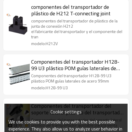
componentes del transportador de
plástico de H212 T-connecting joint
componentes del transportador de plástico de la
junta de conexión H212
el fabricante del transportador y el componente del
tran
modelo:H212V
Componentes del transportador H128-
99 U3 plástico POM guías laterales de
acero 99mm
Componentes del transportador H128-99 U3
plástico POM guías laterales de acero 99mm
modelo:H128-99 U3
Componentes del transportador del
Cookie settings
soporte lateral plástico del transportador
ajustable para la venta
Componentes del transportador del soporte lateral
We use cookies to provide you with the best possible
plástico del transportador ajustable para la venta
experience. They also allow us to analyze user behavior in