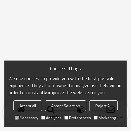
Cookie settings
We use cookies to provide you with the best possible
experience. They also allow us to analyze user behavior in
order to constantly improve the website for you.
Accept all
Accept Selection
Reject All
Inicio
búsqueda
categoría
Enviar consulta
Necessary
Analytics
Preferences
Marketing